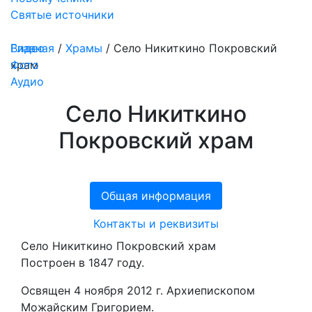
Святые источники
Медиа
Видео
Главная
/
Храмы
/
Село Никиткино Покровский
Фото
храм
Аудио
Село Никиткино
Покровский храм
Общая информация
Контакты и реквизиты
Село Никиткино Покровский храм
Построен в 1847 году.
Освящен 4 ноября 2012 г. Архиепископом
Можайским Григорием.