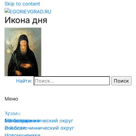
Skip to content
Икона дня
Найти:
Меню
Храмы
Храмы
Духовенство
Монастыри
1-й благочиннический округ
Богослужения
2-й благочиннический округ
Новости
Новомученики