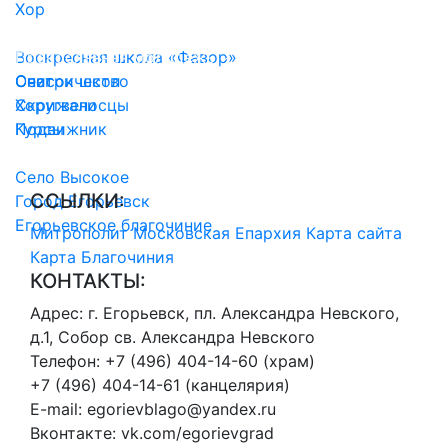
Хор
Воскресные школы
Воскресная школа «Фавор»
Православная молодежь
Список школ
Очаг
Сестричество
Скрижали
Хоругвеносцы
Подвижник
Курсы
История благочиния
Село Высокое
CСЫЛКИ:
Город Егорьевск
Егорьевское благочиние
Митрополит
Московская Епархия
Карта сайта
Карта Благочиния
КОНТАКТЫ:
Адрес:
г. Егорьевск, пл. Александра Невского,
д.1, Собор св. Александра Невского
Телефон:
+7 (496) 404-14-60 (храм)
+7 (496) 404-14-61 (канцелярия)
E-mail:
egorievblago@yandex.ru
Вконтакте:
vk.com/egorievgrad