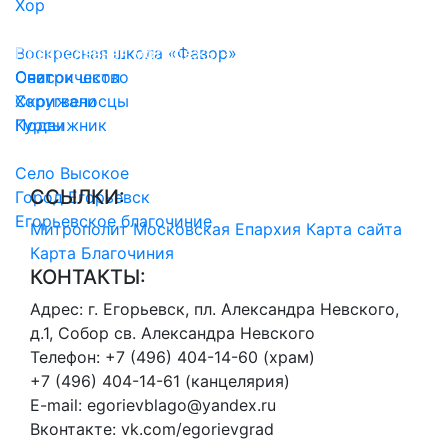
Хор
Воскресные школы
Воскресная школа «Фавор»
Православная молодежь
Список школ
Очаг
Сестричество
Скрижали
Хоругвеносцы
Подвижник
Курсы
История благочиния
Село Высокое
CСЫЛКИ:
Город Егорьевск
Егорьевское благочиние
Митрополит
Московская Епархия
Карта сайта
Карта Благочиния
КОНТАКТЫ:
Адрес:
г. Егорьевск, пл. Александра Невского,
д.1, Собор св. Александра Невского
Телефон:
+7 (496) 404-14-60 (храм)
+7 (496) 404-14-61 (канцелярия)
E-mail:
egorievblago@yandex.ru
Вконтакте:
vk.com/egorievgrad