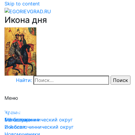
Skip to content
Икона дня
Найти:
Меню
Храмы
Храмы
Духовенство
Монастыри
1-й благочиннический округ
Богослужения
2-й благочиннический округ
Новости
Новомученики