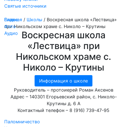
Святые источники
Медиа
Видео
Главная
/
Школы
/
Воскресная школа «Лествица»
Фото
при Никольском храме с. Николо – Крутины
Воскресная школа
Аудио
«Лествица» при
Никольском храме с.
Николо – Крутины
Информация о школе
Руководитель – протоиерей Роман Аксенов
Адрес – 140301 Егорьевский район, с. Николо-
Крутины д. 6 А
Контактный телефон – 8 (916) 739-47-95
Паломничество