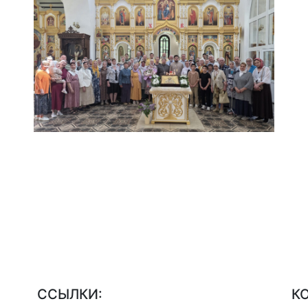
CСЫЛКИ:
К