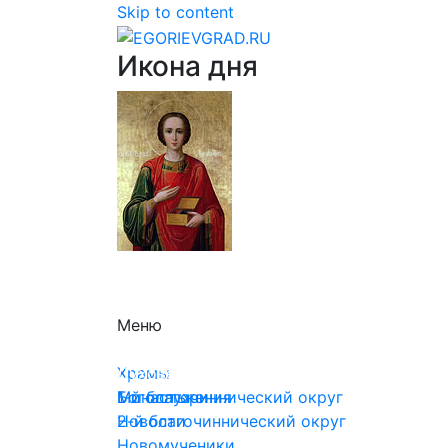
Skip to content
Икона дня
Меню
Храмы
Храмы
Духовенство
Монастыри
1-й благочиннический округ
Богослужения
2-й благочиннический округ
Новости
Новомученики