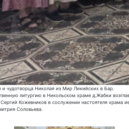
я и чудотворца Николая из Мир Ликийских в Бар.
твенную литургию в Никольском храме д.Жабки возглав
 Сергий Кожевников в сослужении настоятеля храма и
митрия Соловьева.