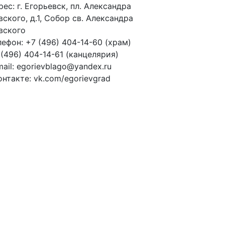
рес:
г. Егорьевск, пл. Александра
вского, д.1, Собор св. Александра
вского
лефон:
+7 (496) 404-14-60 (храм)
 (496) 404-14-61 (канцелярия)
ail:
egorievblago@yandex.ru
онтакте:
vk.com/egorievgrad