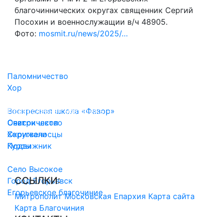
благочиннических округах священник Сергий
Посохин и военнослужащии в/ч 48905.
Фото:
mosmit.ru/news/2025/…
Паломничество
Хор
Воскресные школы
Воскресная школа «Фавор»
Православная молодежь
Список школ
Очаг
Сестричество
Скрижали
Хоругвеносцы
Подвижник
Курсы
История благочиния
Село Высокое
CСЫЛКИ:
Город Егорьевск
Егорьевское благочиние
Митрополит
Московская Епархия
Карта сайта
Карта Благочиния