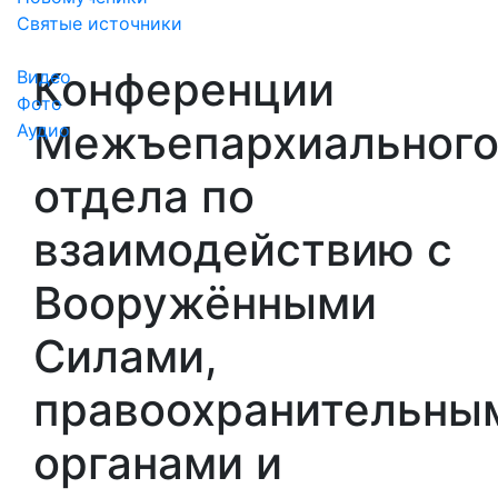
Святые источники
Медиа
Конференции
Видео
Фото
Межъепархиальног
Аудио
отдела по
взаимодействию с
Вооружёнными
Силами,
правоохранительны
органами и