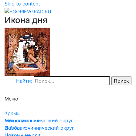
Skip to content
Икона дня
Найти:
Меню
Храмы
Храмы
Духовенство
Монастыри
1-й благочиннический округ
Богослужения
2-й благочиннический округ
Новости
Новомученики